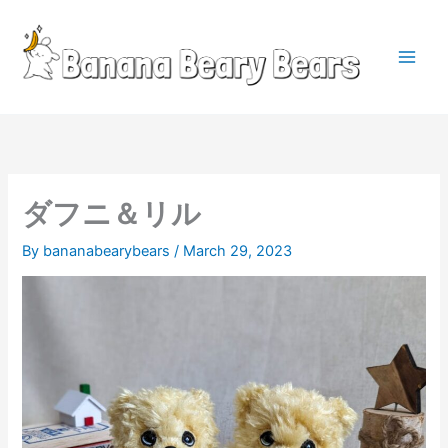
Skip
to
content
Main
Men
ダフニ＆リル
By
bananabearybears
/
March 29, 2023