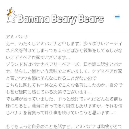
Skip
to
content
Main
Men
アミ バナナ
えー、わたくしアミバナナと申します。少々ダサいアーティ
スト名を付けてしまってちょっとばかり後悔をしてるしがな
いテディベア作家でございます…
ブランド名はバナナベアリーベアーズ、日本語に訳すとバナ
ナ、熊らしい熊という意味でございまして、テディベア作家
と言いつつも熊はそんなに作ることがないので
こちらに関しても一体なんでこんな名前にしたのか、自分で
も甚だ疑問に感じている次第でございます…
でも姉が言っていました、ずっと続けていればどんな名前も
様になると。適当に言ってる可能性もありますが、それを信
じバナナを背負って針仕事を続けていこうと思います…！
もうちょっと自分のことを話すと、アミバナナは動物がとて