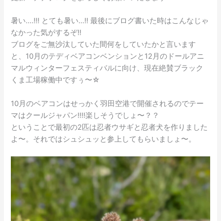
暑い….!!! とても暑い…!! 最後にブログ書いた時はこんなじゃ
なかった気がするぞ!!
ブログをご無沙汰していた間何をしていたかと言います
と、10月のテディベアコンベンションと12月のドールアニ
マルウィンターフェスティバルに向け、現在絶賛ブラック
くま工場稼働中ですぅ〜☆
10月のベアコンはせっかく羽田空港で開催されるのでテー
マはクールジャパン!!!!楽しそうでしょ〜？？
ということで最初の2匹は忍者ウサギと忍者犬を作りました
よ〜。それではシュシュッと参上してもらいましょ〜。