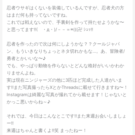
忍者ウサギはくないを装備しているんですが、忍者犬の方
はまだ何も持ってないですね。
これでは戦えないので、手裏剣を作って持たせようかな〜
と思ってます!!( ・д・)/－－＝≡(((卍 ｼｭｯ!!
忍者を作ったので次は何にしようかな？？クールジャパ
ン、もういきなりちょっとネタ切れかもな…。あ、冒険者/
勇者とかいいな〜♪
でも、やっぱり動物を作らないとどんな格好がいいかわか
りませんよね。
実は現在ニンジャーズの他に3匹ほど完成した人達がいま
す!!また写真撮ったらXとかThreadsに載せて行きますね〜！
Instagramは綺麗な写真が撮れてから載せます！じゃないと
かっこ悪いからね～♪
それでは、今日はこんなとこです!!また来週お会いしましょ
ー!!
来週はちゃんと書くよ!!笑 まったねー！