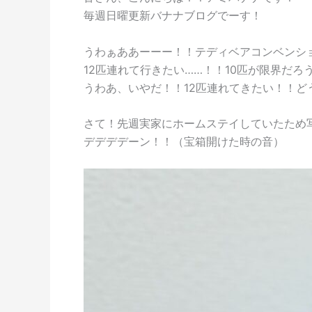
毎週日曜更新バナナブログでーす！
うわぁああーーー！！テディベアコンベンシ
12匹連れて行きたい……！！10匹が限界だろ
うわあ、いやだ！！12匹連れてきたい！！ど
さて！先週実家にホームステイしていたため
デデデデーン！！（宝箱開けた時の音）