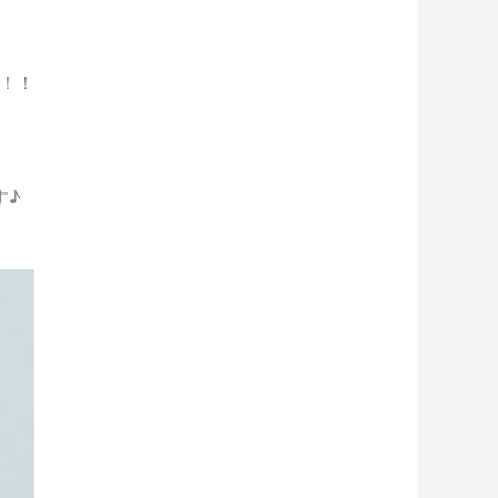
！！
す♪