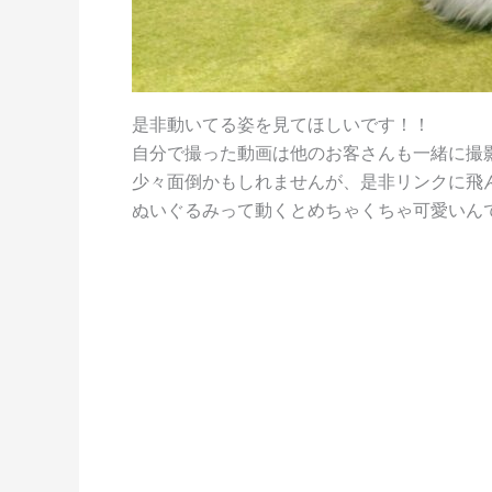
是非動いてる姿を見てほしいです！！
自分で撮った動画は他のお客さんも一緒に撮影
少々面倒かもしれませんが、是非リンクに飛
ぬいぐるみって動くとめちゃくちゃ可愛いん