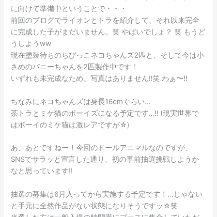
に向けて準備中ということで・・・
前回のブログでライオンとトラを紹介して、それ以来完全
に完成した子がまだいません。笑 やばいでしょ？ 笑 もうど
うしようww
現在塗装待ちのちびっこネコちゃんズ2匹と、そして今は小
さめのバニーちゃんを2匹製作中です！
いずれも未完成なため、写真はありません!!笑 わぁ〜!!
ちなみにネコちゃんズは身長16cmぐらい…
茶トラとミケ猫のボーイズになる予定です…!! (現実世界で
はボーイのミケ猫は激レアですが☆)
あ、あとですねー！今回のドールアニマルなのですが、
SNSでサラッと宣言した通り、初の事前抽選挑戦しようか
なと思っています!!
抽選の募集は6月入ってから実施する予定です！…じゃない
と手元に全然作品がない状態になりそうですッ☆笑