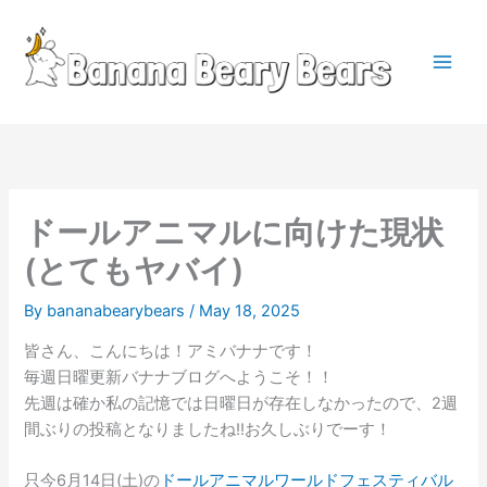
Skip
to
content
Main
Men
ドールアニマルに向けた現状
(とてもヤバイ)
By
bananabearybears
/
May 18, 2025
皆さん、こんにちは！アミバナナです！
毎週日曜更新バナナブログへようこそ！！
先週は確か私の記憶では日曜日が存在しなかったので、2週
間ぶりの投稿となりましたね!!お久しぶりでーす！
只今6月14日(土)の
ドールアニマルワールドフェスティバル