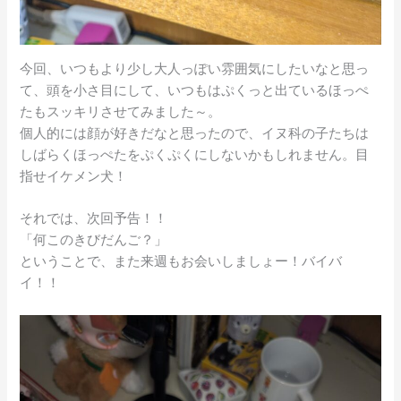
今回、いつもより少し大人っぽい雰囲気にしたいなと思っ
て、頭を小さ目にして、いつもはぷくっと出ているほっぺ
たもスッキリさせてみました～。
個人的には顔が好きだなと思ったので、イヌ科の子たちは
しばらくほっぺたをぷくぷくにしないかもしれません。目
指せイケメン犬！
それでは、次回予告！！
「何このきびだんご？」
ということで、また来週もお会いしましょー！バイバ
イ！！