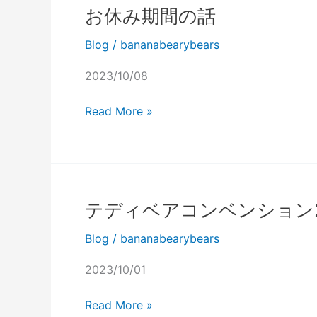
お休み期間の話
Blog
/
bananabearybears
2023/10/08
お
Read More »
休
み
期
間
の
テディベアコンベンション2
話
Blog
/
bananabearybears
2023/10/01
テ
Read More »