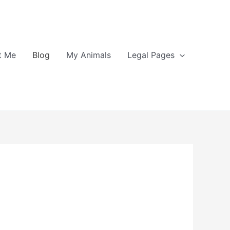
t Me
Blog
My Animals
Legal Pages